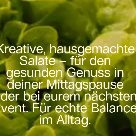
Kreative, hausgemachte
Salate – für den
gesunden Genuss in
deiner Mittagspause
der bei eurem nächste
vent. Für echte Balanc
im Alltag.