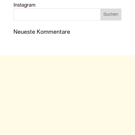
Instagram
Neueste Kommentare
Archiv
Kategorien
Meta
Keine Kategorien
Anmelden
Eintrags-Feed
Kommentar-Feed
WordPress.org