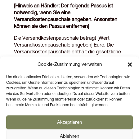
[Hinweis an Händler: Der folgende Passus ist
notwendig, wenn Sie eine
Versandkostenpauschale angeben. Ansonsten
können sie den Passus entfernen]
Die Versandkostenpauschale beträgt [Wert
Versandkostenpauschale angeben] Euro. Die
Versandkostenpauschale enthält die gesetzliche
Mehrwertsteuer. Da die Mehrwertsteuer auf die
Cookie-Zustimmung verwalten
Versandkostenpauschale abhängig von den
erworbenen Waren berechnet wird, kann sie sich
Um dir ein optimales Erlebnis zu bieten, verwenden wir Technologien wie
mindern, wenn Waren zu niedrigeren
Cookies, um Geräteinformationen zu speichern und/oder darauf
Umsatzsteuersätzen erworben werden (z.B. bei
zuzugreifen. Wenn du diesen Technologien zustimmst, können wir Daten
Erwerb von Büchern). Das bedeutet, dass die
wie das Surfverhalten oder eindeutige IDs auf dieser Website verarbeiten.
Versandkostenpauschale erst im Rahmen des
Wenn du deine Zustimmung nicht erteilst oder zurückziehst, können
bestimmte Merkmale und Funktionen beeinträchtigt werden.
Bestellprozesses endgültig berechnet werden
kann. Sie kann dabei jedoch nicht höher, sondern
nur zu Ihren Gunsten niedriger werden.
Akzeptieren
Ablehnen